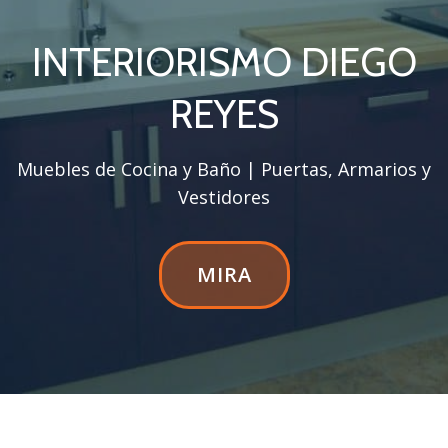
INTERIORISMO DIEGO
REYES
Muebles de Cocina y Baño | Puertas, Armarios y
Vestidores
ETIQUETA
MIRA
DEL
BOTÓN
DE
LA
CABECERA:MIRA