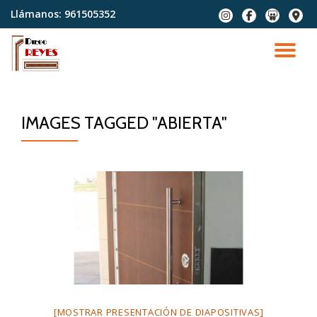
Llámanos:
961505352
fa-
fa-
fa-
fa-
instagram
facebook
slideshare
map-
Saltar
marke
contenido
CA
NA
IMAGES TAGGED "ABIERTA"
[MOSTRAR PRESENTACIÓN DE DIAPOSITIVAS]