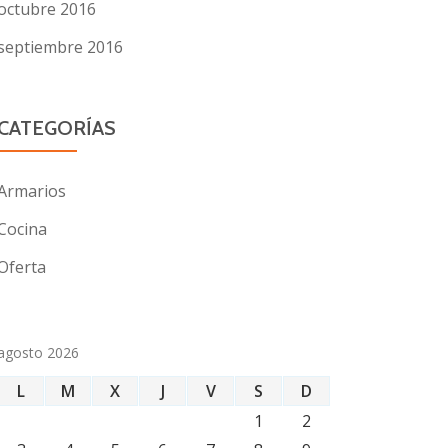
octubre 2016
septiembre 2016
CATEGORÍAS
Armarios
Cocina
Oferta
agosto 2026
L
M
X
J
V
S
D
1
2