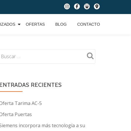
fa-
fa-
fa-
fa-
instagram
facebook
slideshare
map-
marker
IZADOS
OFERTAS
BLOG
CONTACTO
ENTRADAS RECIENTES
Oferta Tarima AC-5
Oferta Puertas
Siemens incorpora más tecnología a su