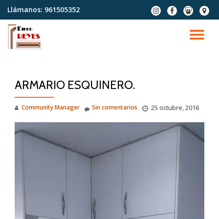
Llámanos:
961505352
fa-
fa-
fa-
fa-
instagram
facebook
slideshare
map-
Saltar
marke
contenido
CA
NA
ARMARIO ESQUINERO.
Community Manager
Sin comentarios
25 octubre, 2016