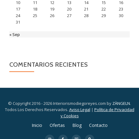
10
11
12
13
14
15
16
17
18
19
20
21
22
23
24
25
26
27
28
29
30
31
« Sep
COMENTARIOS RECIENTES
© Copyright 2016 - 2026 Interiorismodiegoreyes.com by
ZÀNGELN
.
Todos Los Derechos Reservados.
Aviso Legal
|
Política de Privacidad
y Cookies
Menú
Inicio
Ofertas
Blog
Contacto
secundario
fa-
fa-
fa-
fa-